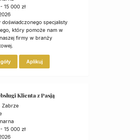
- 15 000 zł
2026
doświadczonego specjalisty
wego, który pomoże nam w
naszej firmy w branży
towej.
góły
Aplikuj
bsługi Klienta z Pasją
o Zabrze
e
narna
- 15 000 zł
2026