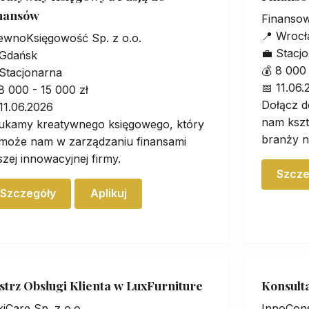
nansów
Finanso
📍
Wrocł
ewnoKsięgowość Sp. z o.o.
💼
Stacjo
Gdańsk
💰
8 000 
Stacjonarna
📅
11.06.
8 000 - 15 000 zł
Dołącz d
11.06.2026
nam kszt
ukamy kreatywnego księgowego, który
branży n
może nam w zarządzaniu finansami
szej innowacyjnej firmy.
Szcze
Szczegóły
Aplikuj
strz Obsługi Klienta w LuxFurniture
Konsulta
xiCare Sp. z o.o.
InnoCons