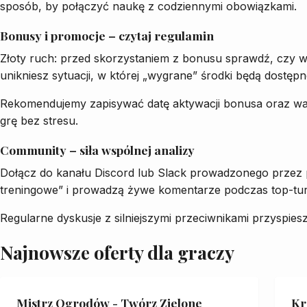
sposób, by połączyć naukę z codziennymi obowiązkami.
Bonusy i promocje – czytaj regulamin
Złoty ruch: przed skorzystaniem z bonusu sprawdź, czy wy
unikniesz sytuacji, w której „wygrane” środki będą dostępn
Rekomendujemy zapisywać datę aktywacji bonusa oraz war
grę bez stresu.
Community – siła wspólnej analizy
Dołącz do kanału Discord lub Slack prowadzonego przez pl
treningowe” i prowadzą żywe komentarze podczas top-tur
Regularne dyskusje z silniejszymi przeciwnikami przyspies
Najnowsze oferty dla graczy
Mistrz Ogrodów - Twórz Zielone
Kr