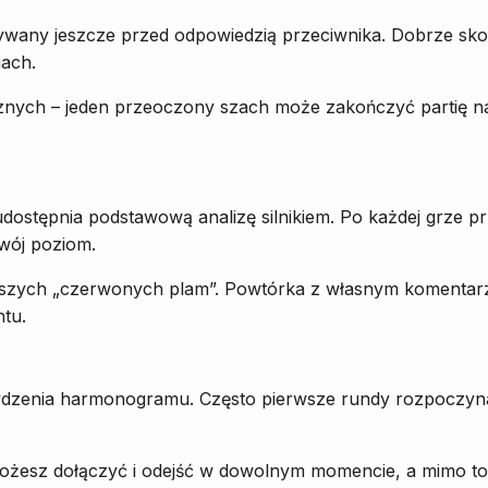
nywany jeszcze przed odpowiedzią przeciwnika. Dobrze sk
iach.
znych – jeden przeoczony szach może zakończyć partię n
udostępnia podstawową analizę silnikiem. Po każdej grze 
wój poziom.
jwiększych „czerwonych plam”. Powtórka z własnym komentar
ntu.
awdzenia harmonogramu. Często pierwsze rundy rozpoczynaj
możesz dołączyć i odejść w dowolnym momencie, a mimo to li