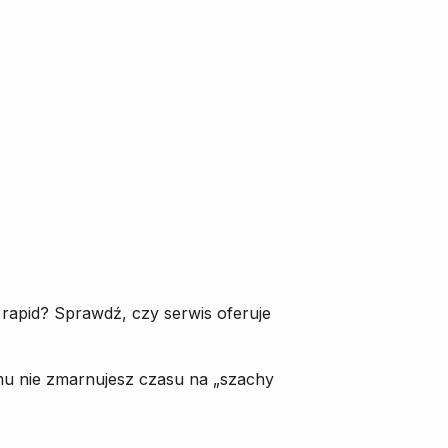
 rapid? Sprawdź, czy serwis oferuje
temu nie zmarnujesz czasu na „szachy