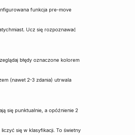
onfigurowana funkcja pre-move
atychmiast. Ucz się rozpoznawać
przeglądaj błędy oznaczone kolorem
zem (nawet 2-3 zdania) utrwala
ą się punktualnie, a opóźnienie 2
czyć się w klasyfikacji. To świetny