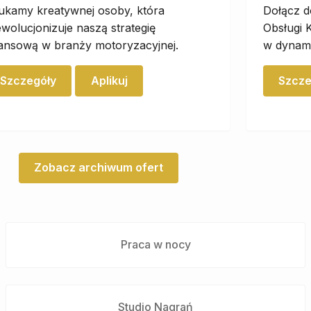
ukamy kreatywnej osoby, która
Dołącz d
ewolucjonizuje naszą strategię
Obsługi K
nansową w branży motoryzacyjnej.
w dynami
Szczegóły
Aplikuj
Szcze
Zobacz archiwum ofert
Praca w nocy
Studio Nagrań