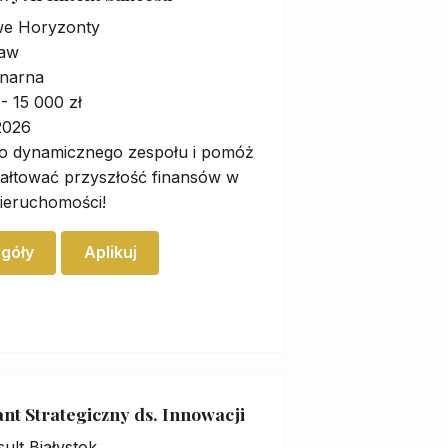
we Horyzonty
aw
narna
- 15 000 zł
2026
o dynamicznego zespołu i pomóż
ałtować przyszłość finansów w
ieruchomości!
góły
Aplikuj
nt Strategiczny ds. Innowacji
ult Białystok